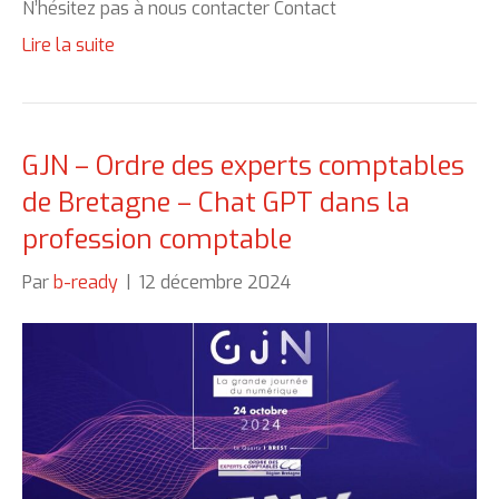
N’hésitez pas à nous contacter Contact
Lire la suite
GJN – Ordre des experts comptables
de Bretagne – Chat GPT dans la
profession comptable
Par
b-ready
|
12 décembre 2024