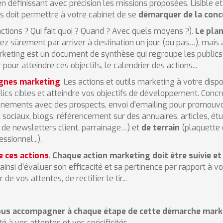
en définissant avec précision les missions proposées. Lisible 
es doit permettre à votre cabinet de se
démarquer de la conc
actions ? Qui fait quoi ? Quand ? Avec quels moyens ?).
Le plan
nirez sûrement par arriver à destination un jour (ou pas…), mai
arketing est un document de synthèse qui regroupe les publics 
our atteindre ces objectifs, le calendrier des actions...
agnes marketing
. Les actions et outils marketing à votre dispo
ics cibles et atteindre vos objectifs de développement. Concr
nements avec des prospects, envoi d’emailing pour promouvoi
 sociaux, blogs, référencement sur des annuaires, articles, ét
 de newsletters client, parrainage…) et
de terrain
(plaquette 
ssionnel...).
e ces actions
.
Chaque action marketing doit être suivie et 
insi d’évaluer son efficacité et sa pertinence par rapport à vos
de vos attentes, de rectifier le tir...
ous accompagner à chaque étape de cette démarche mark
à vos attentes et vos spécificités.