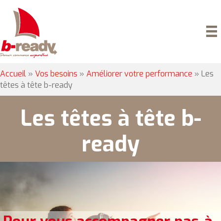
Accueil
»
Vos besoins
»
Améliorer votre performance
»
Les
têtes à tête b-ready
Les têtes à tête b-
ready