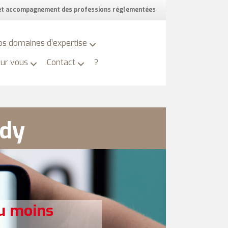
 et accompagnement des professions réglementées
os domaines d’expertise
our vous
Contact
?
ady
u moins