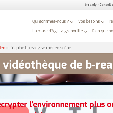
b-ready - Conseil
Qui sommes-nous ?
Vos besoins
N
La mare d’Agil la grenouille
Rien que p
deo
»
L’équipe b-ready se met en scène
 vidéothèque de b-re
écrypter l'environnement plus o