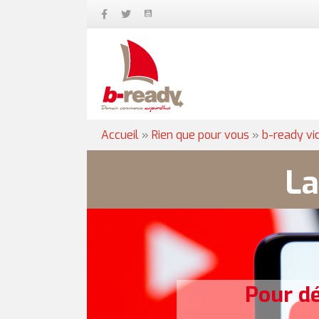
Accueil
»
Rien que pour vous
»
b-ready vi
La
Pour d