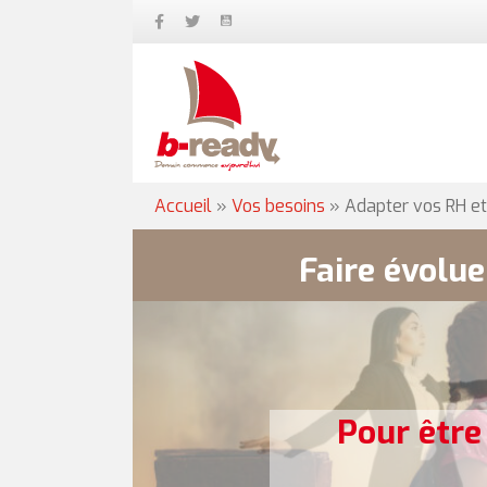
Accueil
»
Vos besoins
»
Adapter vos RH e
Faire évolu
Pour être