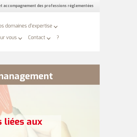
 et accompagnement des professions réglementées
os domaines d’expertise
our vous
Contact
?
e management
 liées aux