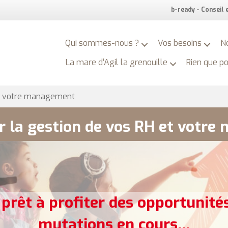
b-ready - Conseil
Qui sommes-nous ?
Vos besoins
N
La mare d’Agil la grenouille
Rien que p
t votre management
er la gestion de vos RH et votr
 prêt à profiter des opportunités
mutations en cours...