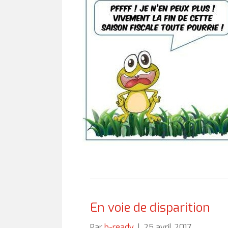
En voie de disparition
Par
b-ready
|
25 avril 2017