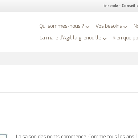
b-ready - Conseil
Qui sommes-nous ?
Vos besoins
N
La mare d’Agil la grenouille
Rien que p
La saison des ponts commence. Comme tous les ans, 