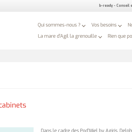
b-ready - Conseil
Qui sommes-nous ?
Vos besoins
N
La mare d’Agil la grenouille
Rien que p
cabinets
Dans le cadre des Pod’Miel by Agiris, Delph