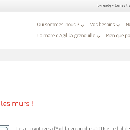
b-ready - Conseil
Qui sommes-nous ?
Vos besoins
N
La mare d’Agil la grenouille
Rien que p
 les murs !
Les d-cryptages d’Agil la grenouille #101 Ras le bol d