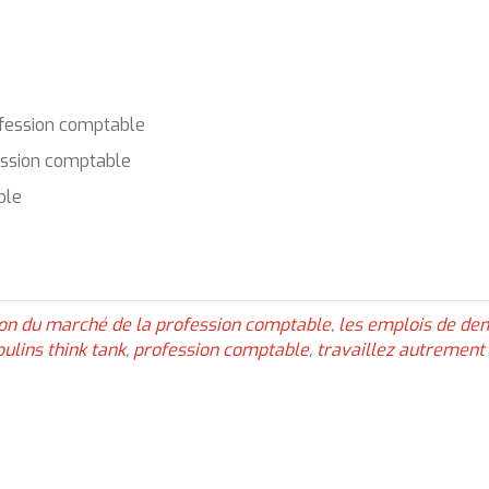
ofession comptable
ession comptable
ble
ion du marché de la profession comptable
,
les emplois de de
ulins think tank
,
profession comptable
,
travaillez autrement