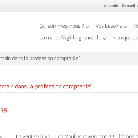
b-ready - Conseil
Qui sommes-nous ?
Vos besoins
N
La mare d’Agil la grenouille
Rien que p
emain dans la profession comptable"
 demain dans la profession comptable’
ins
Le vent se lève… Les Moulins reviennent !!!! Thèmes 