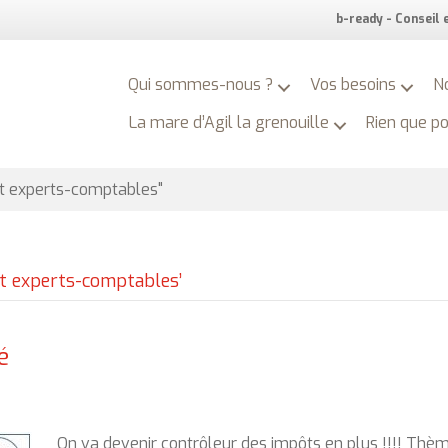
b-ready - Conseil
Qui sommes-nous ?
Vos besoins
N
La mare d’Agil la grenouille
Rien que p
 experts-comptables"
t experts-comptables’
é
On va devenir contrôleur des impôts en plus !!!! Thè