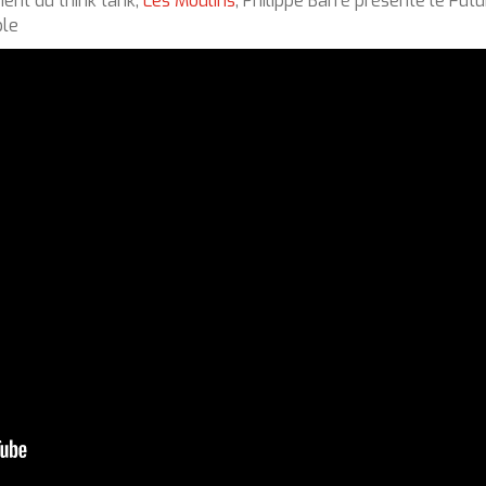
ment du think tank,
Les Moulins
, Philippe Barré présente le Futu
ble