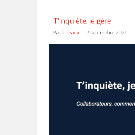
T’inquiète, je gère
Par
b-ready
|
17 septembre 2021