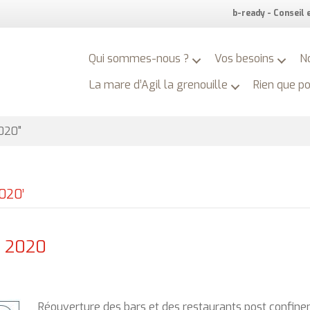
b-ready - Conseil
Qui sommes-nous ?
Vos besoins
N
La mare d’Agil la grenouille
Rien que p
020"
2020’
t 2020
Réouverture des bars et des restaurants post confi