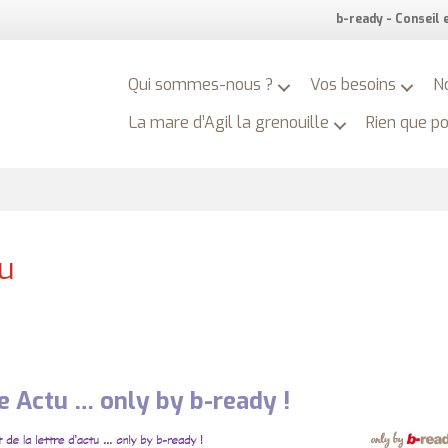
b-ready - Conseil
Qui sommes-nous ?
Vos besoins
N
La mare d’Agil la grenouille
Rien que p
tu
e Actu … only by b-ready !