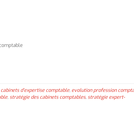
e comptable
 cabinets d’expertise comptable
,
evolution profession compt
able
,
stratégie des cabinets comptables
,
stratégie expert-