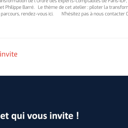
ransformation de l’Ordre des experts-comptables de Paris-IDF,
t Philippe Barré. Le thème de cet atelier : piloter la transfor
ce parcours, rendez-vous ici. N’hésitez pas à nous contacter 
invite