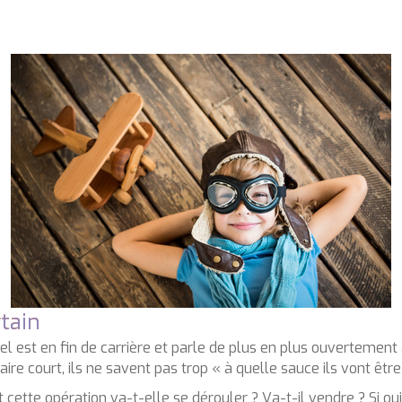
rtain
el est en fin de carrière et parle de plus en plus ouvertement
 faire court, ils ne savent pas trop « à quelle sauce ils vont êt
ette opération va-t-elle se dérouler ? Va-t-il vendre ? Si oui