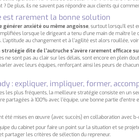
 ? De plus, ils ne savent pas répondre aux clients qui commen
he est rarement la bonne solution
 de générer anxiété ou même angoisse
, surtout lorsqu’il es
mplifiées lorsque le dirigeant a tenu d’une main de maître le 
L’aptitude au changement et à l’agilité est alors rouillée, voi
a stratégie dite de l’autruche s’avère rarement efficace su
 ne sont pas au clair sur les délais, sont encore en plein dout
n parler avec leurs équipes, renforçant ainsi les peurs de chac
y : expliquer, impliquer, former, accom
es les plus fréquents, la meilleure stratégie consiste en un s
e partagées à 100% avec l’équipe, une bonne partie d’entre e
i ont été mises en œuvre (avec succès) en collaboration avec b-
uipe du cabinet pour faire un point sur la situation et se projet
t partager les critères de sélection du repreneur.