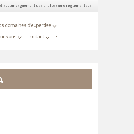
 et accompagnement des professions réglementées
os domaines d’expertise
our vous
Contact
?
A