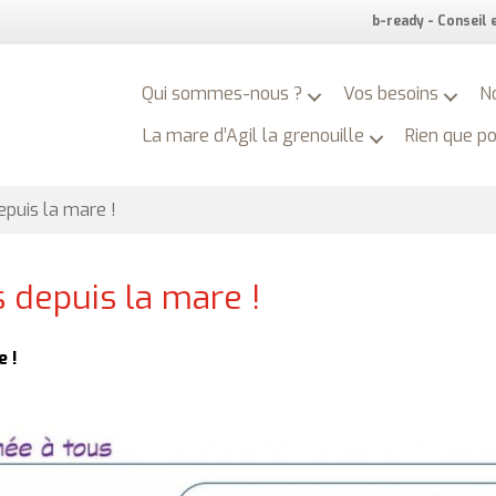
b-ready - Conseil
Qui sommes-nous ?
Vos besoins
N
La mare d’Agil la grenouille
Rien que p
epuis la mare !
 depuis la mare !
e !